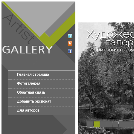
Главная страница
Фотогалерея
Обратная связь
Добавить экспонат
Для авторов
1
2
3
4
5
6
7