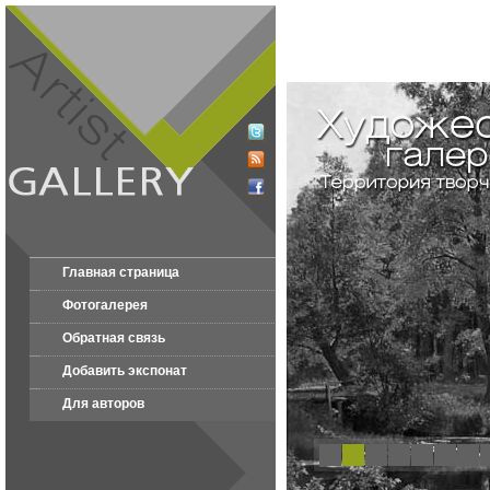
Главная страница
Фотогалерея
Обратная связь
Добавить экспонат
Для авторов
1
2
3
4
5
6
7