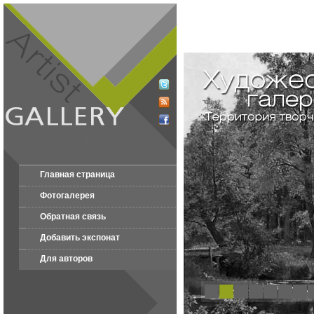
Главная страница
Фотогалерея
Обратная связь
Добавить экспонат
Для авторов
1
2
3
4
5
6
7