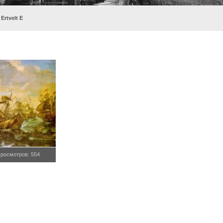
 Ertvelt E
росмотров: 554