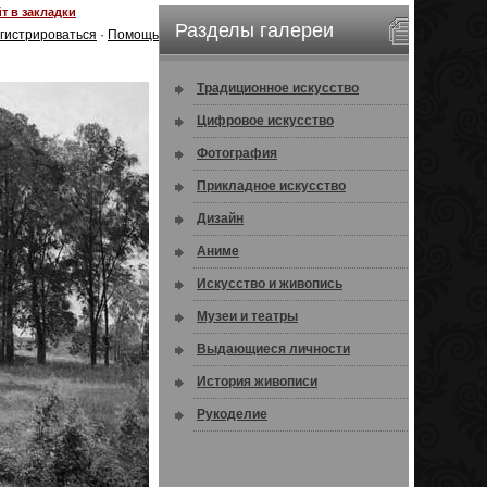
т в закладки
Разделы галереи
гистрироваться
·
Помощь
Традиционное искусство
Цифровое искусство
Фотография
Прикладное искусство
Дизайн
Аниме
Искусство и живопись
Музеи и театры
Выдающиеся личности
История живописи
Рукоделие