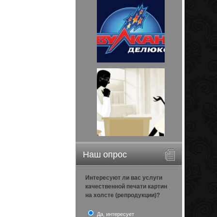
Наш опрос
Интересуют ли вас услуги
качественной печати картин
на холсте (репродукции)?
Да, интересует