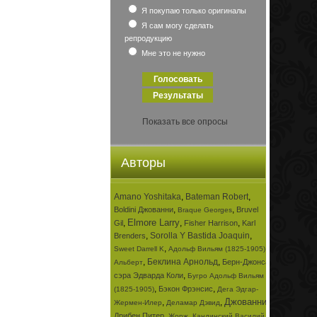
Я покупаю только оригиналы
Я сам могу сделать
репродукцию
Мне это не нужно
Показать все опросы
Авторы
Amano Yoshitaka
,
Bateman Robert
,
,
,
Boldini Джованни
Bruvel
Braque Georges
Elmore Larry
,
,
,
Gil
Fisher Harrison
Karl
,
Sorolla Y Bastida Joaquin
,
Brenders
,
,
Sweet Darrell K
Адольф Вильям (1825-1905)
,
Беклина Арнольд
,
Берн-Джонса
Альберт
,
сэра Эдварда Коли
Бугро Адольф Вильям
,
,
Бэкон Фрэнсис
(1825-1905)
Дега Эдгар-
Джованни
,
,
,
Жермен-Илер
Деламар Дэвид
,
,
Дрибен Питер
Жорж
Кандинский Василий