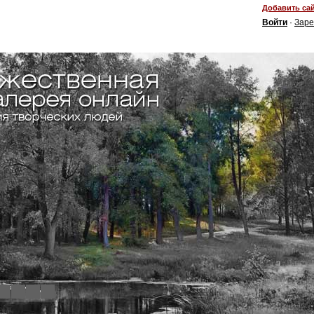
Добавить сай
Войти
·
Заре
4
5
6
7
8