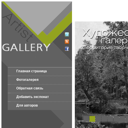
Главная страница
Фотогалерея
Обратная связь
Добавить экспонат
Для авторов
1
2
3
4
5
6
7