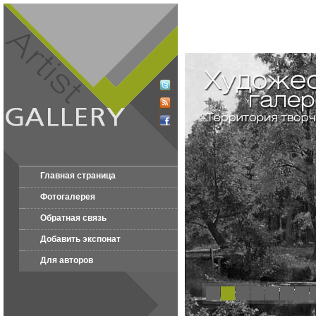
Главная страница
Фотогалерея
Обратная связь
Добавить экспонат
Для авторов
1
2
3
4
5
6
7