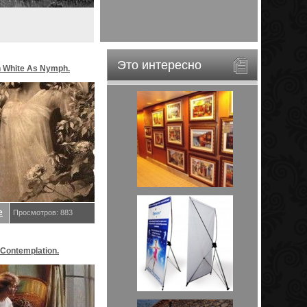
Это интересно
n White As Nymph.
in
е
Просмотров: 883
Contemplation.
in