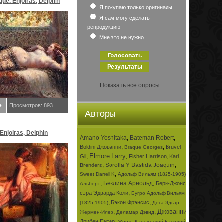
que. Enjolras, Delphin
Я покупаю только оригиналы
Я сам могу сделать
репродукцию
Мне это не нужно
Показать все опросы
е
Просмотров: 893
Авторы
Enjolras, Delphin
Amano Yoshitaka
,
Bateman Robert
,
,
,
Boldini Джованни
Bruvel
Braque Georges
Elmore Larry
,
,
,
Gil
Fisher Harrison
Karl
,
Sorolla Y Bastida Joaquin
,
Brenders
,
,
Sweet Darrell K
Адольф Вильям (1825-1905)
,
Беклина Арнольд
,
Берн-Джонса
Альберт
,
сэра Эдварда Коли
Бугро Адольф Вильям
,
,
Бэкон Фрэнсис
(1825-1905)
Дега Эдгар-
Джованни
,
,
,
Жермен-Илер
Деламар Дэвид
,
,
Дрибен Питер
Жорж
Кандинский Василий