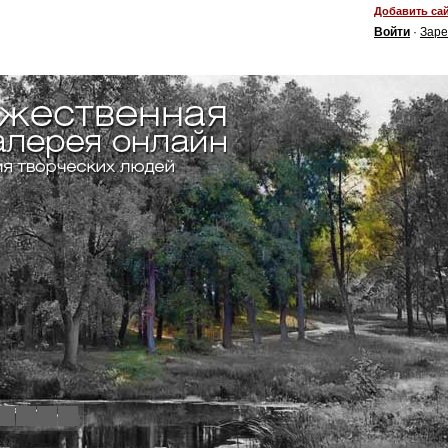
Добавить сай
Войти
·
Заре
4
5
6
7
8