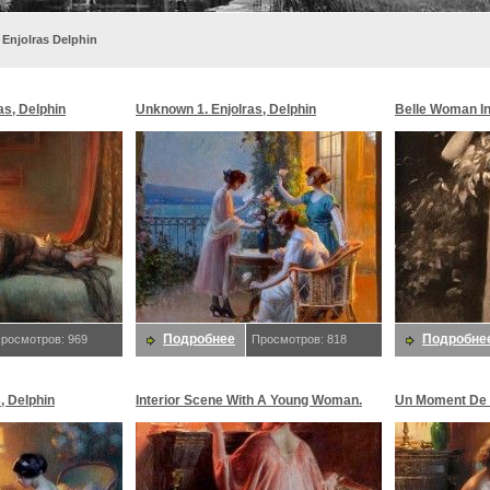
 Enjolras Delphin
as, Delphin
Unknown 1. Enjolras, Delphin
Belle Woman I
Enjolras, Delph
Подробнее
Подробне
росмотров: 969
Просмотров: 818
s, Delphin
Interior Scene With A Young Woman.
Un Moment De 
Enjolras, Delphin
Enjolras, Delph