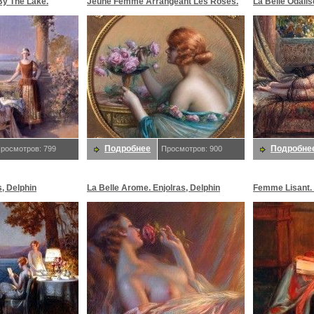
y The Lake.
Jeune Femme Arrangeant Les Roses.
La Belle Odalis
Enjolras, Delphin
Подробнее
Подробне
росмотров: 799
Просмотров: 900
, Delphin
La Belle Arome. Enjolras, Delphin
Femme Lisant. 