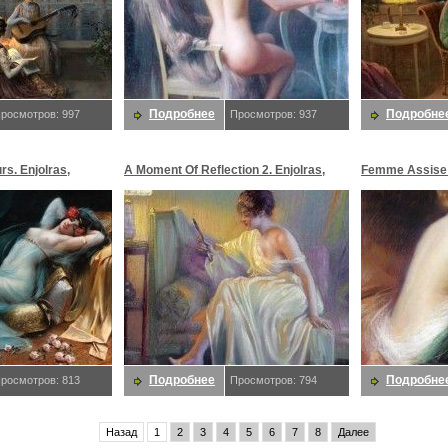
Подробнее
Подробне
росмотров: 997
Просмотров: 937
rs. Enjolras,
A Moment Of Reflection 2. Enjolras,
Femme Assise A
Delphin
Подробнее
Подробне
росмотров: 813
Просмотров: 794
Назад
1
2
3
4
5
6
7
8
Далее