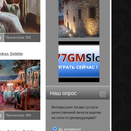
е
Просмотров: 835
olras, Delphin
Наш опрос
Интересуют ли вас услуги
качественной печати картин
е
Просмотров: 906
на холсте (репродукции)?
Да, интересует