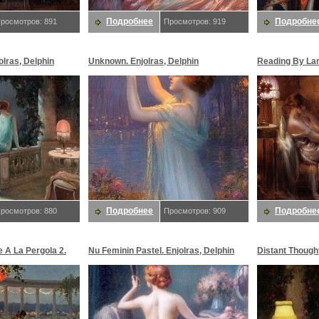
Подробнее
Подробне
росмотров: 891
Просмотров: 919
olras, Delphin
Unknown. Enjolras, Delphin
Reading By Lam
Delphin
Подробнее
Подробне
росмотров: 880
Просмотров: 909
e A La Pergola 2.
Nu Feminin Pastel. Enjolras, Delphin
Distant Thought