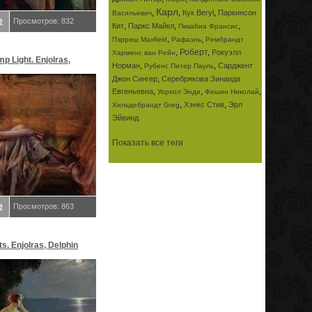
Карл
,
,
,
Кук Beryl
Паркинсон
Васильевич
е
Просмотров: 832
,
,
,
Кит
Паркс Майкл
Пикабиа Франсис
,
,
Пэрриш Maxfield
Рафаэль
Рембрандт
,
Роберт
,
Рокуэлл
Харменс ван Рейн
p Light. Enjolras,
,
,
Норман
Сарджент
Рубенс Питер Пауль
,
Джон Сингер
Серебрякова Зинаида
,
,
,
Евгеньевна
Уорхол Энди
Фешин Николай
,
,
Хэнкс Стив
Эрл
Хильдебрандт Greg
Эйвинд
Показать все теги
е
Просмотров: 863
s. Enjolras, Delphin