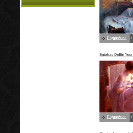
Подробнее
П
Enjolras Delfin Yo
By A Window. Enjolr
Подробнее
П