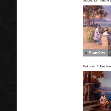
Sipping Lemonade B
Enjolras, Delphin
Подробнее
П
Unknown 6. Enjolras