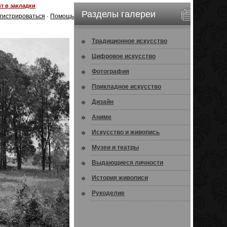
т в закладки
Разделы галереи
гистрироваться
·
Помощь
Традиционное искусство
Цифровое искусство
Фотография
Прикладное искусство
Дизайн
Аниме
Искусство и живопись
Музеи и театры
Выдающиеся личности
История живописи
Рукоделие