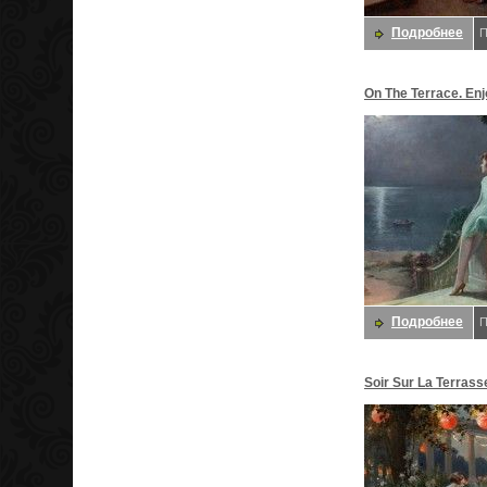
Подробнее
П
On The Terrace. Enj
Подробнее
П
Soir Sur La Terrass
Enjolras, Delphin