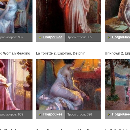
Подробнее
Подробне
росмотров: 937
Просмотров: 835
ung Woman Reading
La Toilette 2. Enjolras, Delphin
Unknown 2. Enj
as, Delphin
Подробнее
Подробне
росмотров: 939
Просмотров: 896