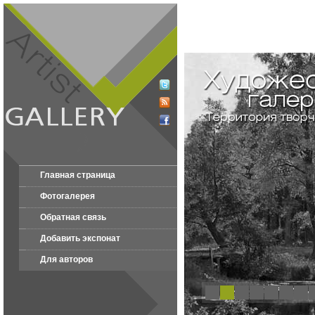
Главная страница
Фотогалерея
Обратная связь
Добавить экспонат
Для авторов
1
2
3
4
5
6
7