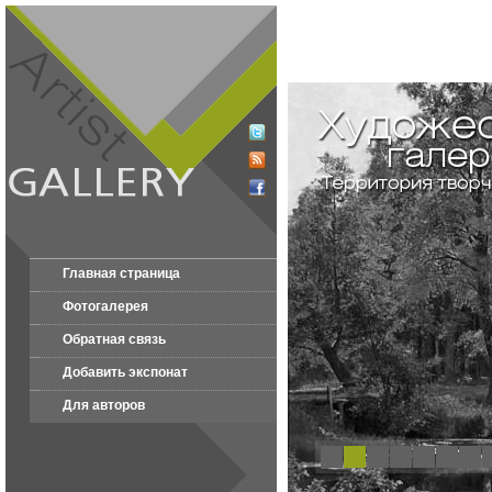
Главная страница
Фотогалерея
Обратная связь
Добавить экспонат
Для авторов
1
2
3
4
5
6
7