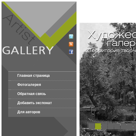
Главная страница
Фотогалерея
Обратная связь
Добавить экспонат
Для авторов
1
2
3
4
5
6
7