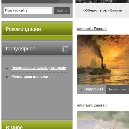
»
Облако тегов
» Emoran
Рекомендации
emoran1. Emoran
Популярное
Профессиональный фотограф:
искусство создавать снимки, ...
Рольставни для окон -
информация по покупке в
Подробнее
Просмотров: 
интернете ...
emoran4. Emoran
В мире