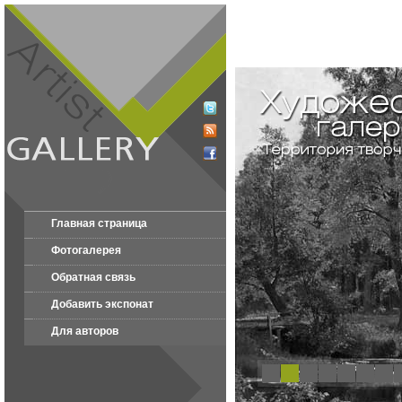
Главная страница
Фотогалерея
Обратная связь
Добавить экспонат
Для авторов
1
2
3
4
5
6
7