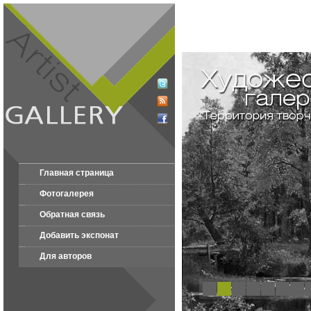
Главная страница
Фотогалерея
Обратная связь
Добавить экспонат
Для авторов
1
2
3
4
5
6
7