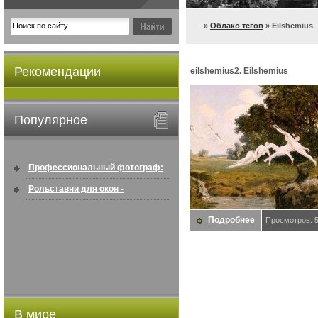
»
Облако тегов
» Eilshemius
Рекомендации
eilshemius2. Eilshemius
Популярное
Профессиональный фотограф:
искусство создавать снимки, ...
Рольставни для окон -
информация по покупке в
Подробнее
Просмотров: 
интернете ...
В мире