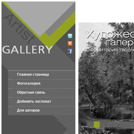
Главная страница
Фотогалерея
Обратная связь
Добавить экспонат
Для авторов
1
2
3
4
5
6
7