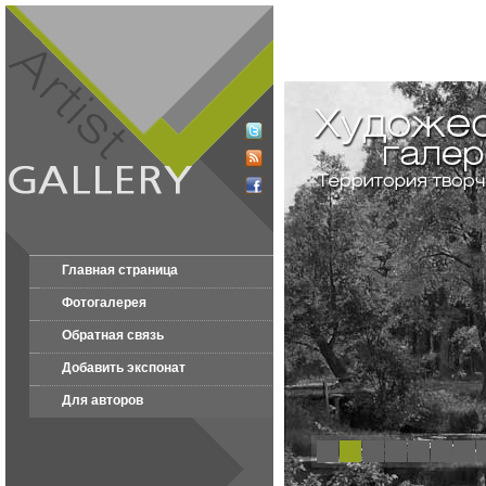
Главная страница
Фотогалерея
Обратная связь
Добавить экспонат
Для авторов
1
2
3
4
5
6
7