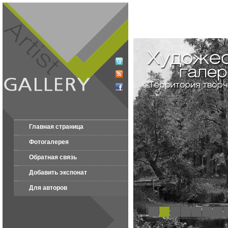
Главная страница
Фотогалерея
Обратная связь
Добавить экспонат
Для авторов
1
2
3
4
5
6
7