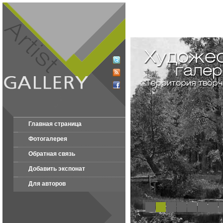
Главная страница
Фотогалерея
Обратная связь
Добавить экспонат
Для авторов
1
2
3
4
5
6
7