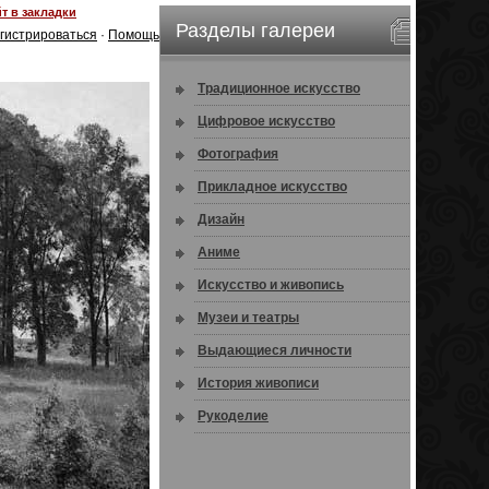
т в закладки
Разделы галереи
гистрироваться
·
Помощь
Традиционное искусство
Цифровое искусство
Фотография
Прикладное искусство
Дизайн
Аниме
Искусство и живопись
Музеи и театры
Выдающиеся личности
История живописи
Рукоделие