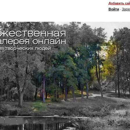
Добавить сай
Войти
·
Заре
4
5
6
7
8