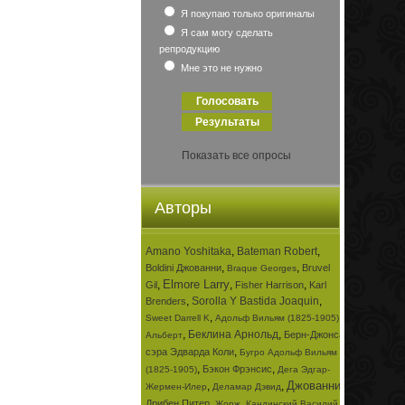
Я покупаю только оригиналы
Я сам могу сделать
репродукцию
Мне это не нужно
Показать все опросы
Авторы
Amano Yoshitaka
,
Bateman Robert
,
,
,
Boldini Джованни
Bruvel
Braque Georges
Elmore Larry
,
,
,
Gil
Fisher Harrison
Karl
,
Sorolla Y Bastida Joaquin
,
Brenders
,
,
Sweet Darrell K
Адольф Вильям (1825-1905)
,
Беклина Арнольд
,
Берн-Джонса
Альберт
,
сэра Эдварда Коли
Бугро Адольф Вильям
,
,
Бэкон Фрэнсис
(1825-1905)
Дега Эдгар-
Джованни
,
,
,
Жермен-Илер
Деламар Дэвид
,
,
Дрибен Питер
Жорж
Кандинский Василий