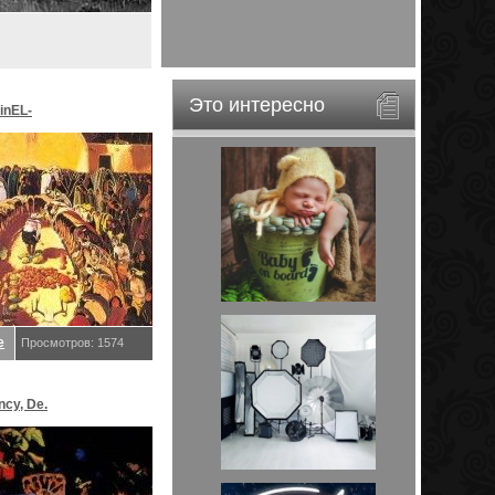
Это интересно
inEL-
ar&EveStar.
е
Просмотров: 1574
ncy, De.