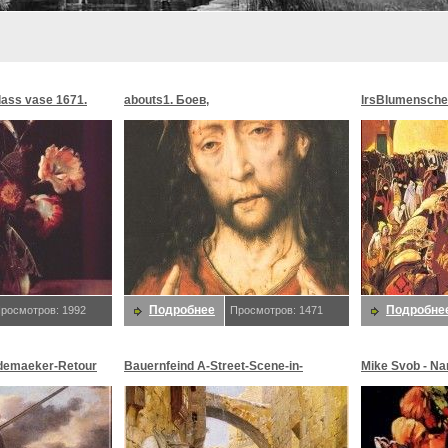
glass vase 1671.
abouts1. Боев,
lrsBlumensche
MoonMorningst
Blumenschein,
Подробнее
Подробне
росмотров: 1992
Просмотров: 1471
demaeker-Retour
Bauernfeind A-Street-Scene-in-
Mike Svob - Na
maeker,
Jerusalem-sj. Bauernfeind,