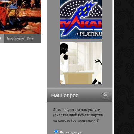
е
Просмотров: 1549
Наш опрос
Интересуют ли вас услуги
качественной печати картин
на холсте (репродукции)?
Да, интересует