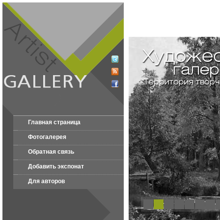
Главная страница
Фотогалерея
Обратная связь
Добавить экспонат
Для авторов
1
2
3
4
5
6
7