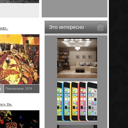
Это интересно
inEL-
ar&EveStar.
е
Просмотров: 1574
ncy, De.