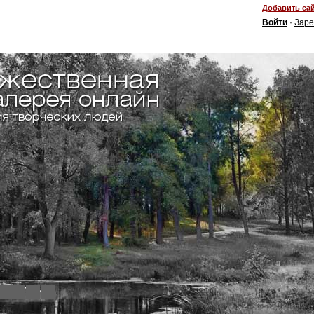
Добавить сай
Войти
·
Заре
4
5
6
7
8