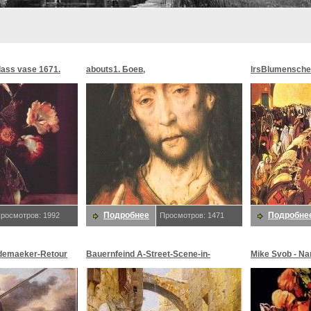
glass vase 1671.
abouts1. Боев,
lrsBlumensche
MoonMorningst
Blumenschein,
Подробнее
Подробне
росмотров: 1992
Просмотров: 1471
demaeker-Retour
Bauernfeind A-Street-Scene-in-
Mike Svob - Na
maeker,
Jerusalem-sj. Bauernfeind,