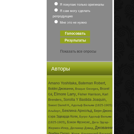
Я покупаю только оригиналы
Я сам могу сделать
репродукцию
Мне это не нужно
Показать все опросы
Авторы
Amano Yoshitaka
,
Bateman Robert
,
,
,
Boldini Джованни
Bruvel
Braque Georges
Elmore Larry
,
,
,
Gil
Fisher Harrison
Karl
,
Sorolla Y Bastida Joaquin
,
Brenders
,
,
Sweet Darrell K
Адольф Вильям (1825-1905)
,
Беклина Арнольд
,
Берн-Джонса
Альберт
,
сэра Эдварда Коли
Бугро Адольф Вильям
,
,
Бэкон Фрэнсис
(1825-1905)
Дега Эдгар-
Джованни
,
,
,
Жермен-Илер
Деламар Дэвид
,
,
Дрибен Питер
Жорж
Кандинский Василий