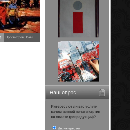
е
Просмотров: 1549
Наш опрос
Интересуют ли вас услуги
качественной печати картин
на холсте (репродукции)?
Да, интересует