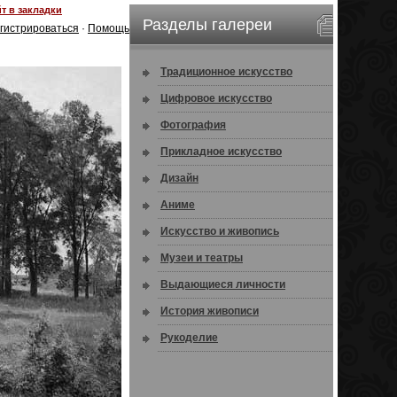
т в закладки
Разделы галереи
гистрироваться
·
Помощь
Традиционное искусство
Цифровое искусство
Фотография
Прикладное искусство
Дизайн
Аниме
Искусство и живопись
Музеи и театры
Выдающиеся личности
История живописи
Рукоделие