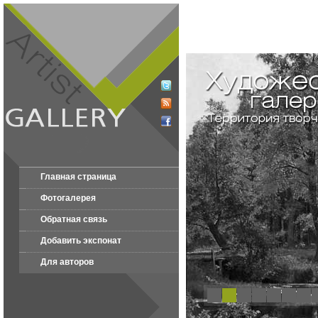
Главная страница
Фотогалерея
Обратная связь
Добавить экспонат
Для авторов
1
2
3
4
5
6
7