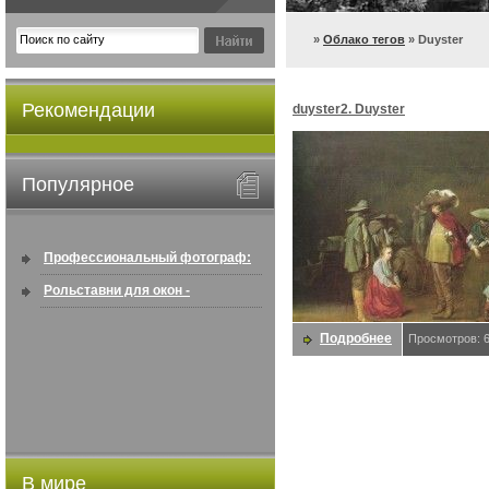
»
Облако тегов
» Duyster
Рекомендации
duyster2. Duyster
Популярное
Профессиональный фотограф:
искусство создавать снимки, ...
Рольставни для окон -
информация по покупке в
Подробнее
Просмотров: 
интернете ...
В мире