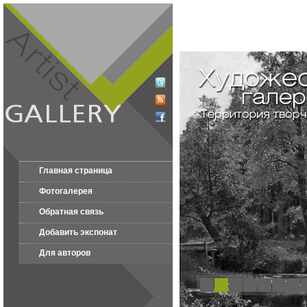
Главная страница
Фотогалерея
Обратная связь
Добавить экспонат
Для авторов
1
2
3
4
5
6
7