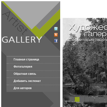
Главная страница
Фотогалерея
Обратная связь
Добавить экспонат
Для авторов
1
2
3
4
5
6
7