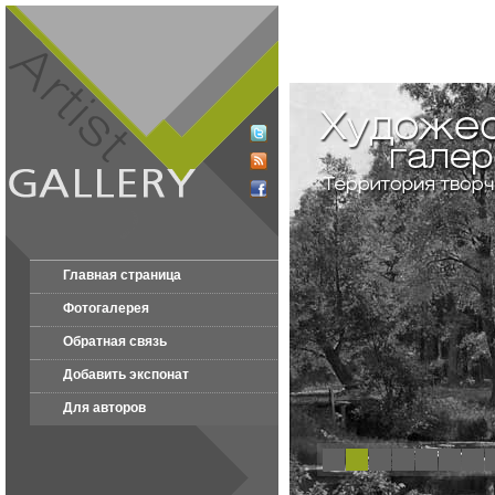
Главная страница
Фотогалерея
Обратная связь
Добавить экспонат
Для авторов
1
2
3
4
5
6
7