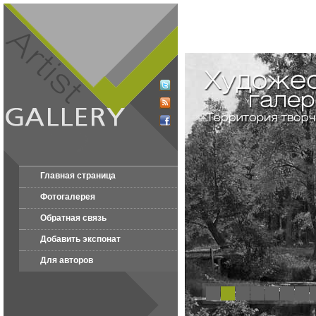
Главная страница
Фотогалерея
Обратная связь
Добавить экспонат
Для авторов
1
2
3
4
5
6
7