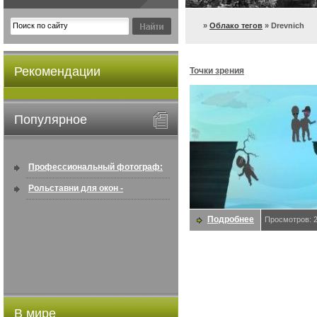
»
Облако тегов
» Drevnich
Рекомендации
Точки зрения
Популярное
Профессиональный фотограф:
искусство создавать снимки, ...
Рольставни для окон -
информация по покупке в
Подробнее
Просмотров: 
интернете ...
В мире