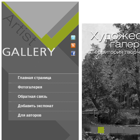
Главная страница
Фотогалерея
Обратная связь
Добавить экспонат
Для авторов
1
2
3
4
5
6
7