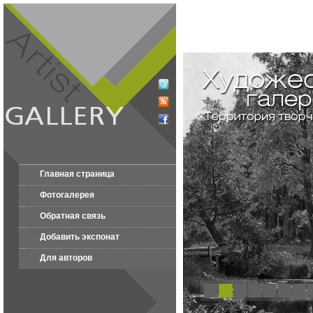
Главная страница
Фотогалерея
Обратная связь
Добавить экспонат
Для авторов
1
2
3
4
5
6
7