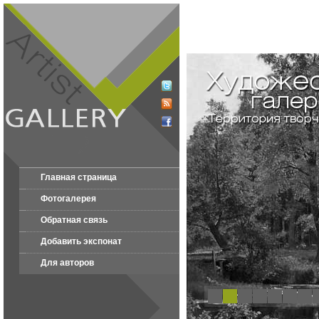
Главная страница
Фотогалерея
Обратная связь
Добавить экспонат
Для авторов
1
2
3
4
5
6
7