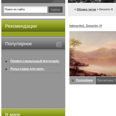
»
Облако тегов
» Dmartin H
Рекомендации
hdmartin1. Dmartin, H
Популярное
Профессиональный фотограф:
искусство создавать снимки, ...
Рольставни для окон -
информация по покупке в
Подробнее
Просмотров: 
интернете ...
В мире