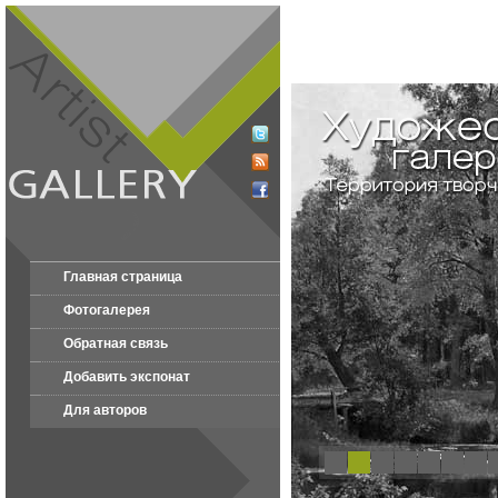
Главная страница
Фотогалерея
Обратная связь
Добавить экспонат
Для авторов
1
2
3
4
5
6
7