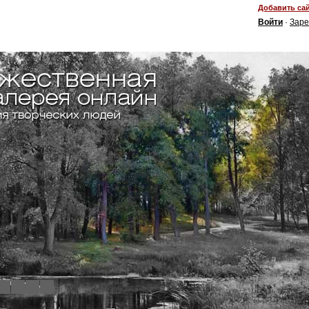
Добавить сай
Войти
·
Заре
4
5
6
7
8