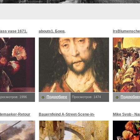
glass vase 1671.
abouts1. Боев,
lrsBlumensche
MoonMorningst
Blumenschein,
Подробнее
Подробне
росмотров: 1996
Просмотров: 1474
demaeker-Retour
Bauernfeind A-Street-Scene-in-
Mike Svob - Na
maeker,
Jerusalem-sj. Bauernfeind,