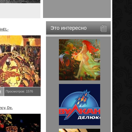
Это интересно
inEL-
ar&EveStar.
е
Просмотров: 1576
ncy, De.