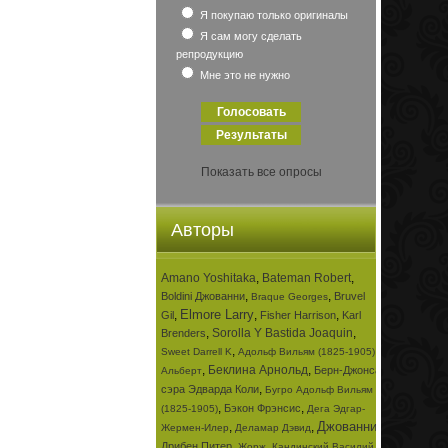
Я покупаю только оригиналы
Я сам могу сделать
репродукцию
Мне это не нужно
Показать все опросы
Авторы
Amano Yoshitaka
,
Bateman Robert
,
,
,
Boldini Джованни
Bruvel
Braque Georges
Elmore Larry
,
,
,
Gil
Fisher Harrison
Karl
,
Sorolla Y Bastida Joaquin
,
Brenders
,
,
Sweet Darrell K
Адольф Вильям (1825-1905)
,
Беклина Арнольд
,
Берн-Джонса
Альберт
,
сэра Эдварда Коли
Бугро Адольф Вильям
,
,
Бэкон Фрэнсис
(1825-1905)
Дега Эдгар-
Джованни
,
,
,
Жермен-Илер
Деламар Дэвид
,
,
Дрибен Питер
Жорж
Кандинский Василий