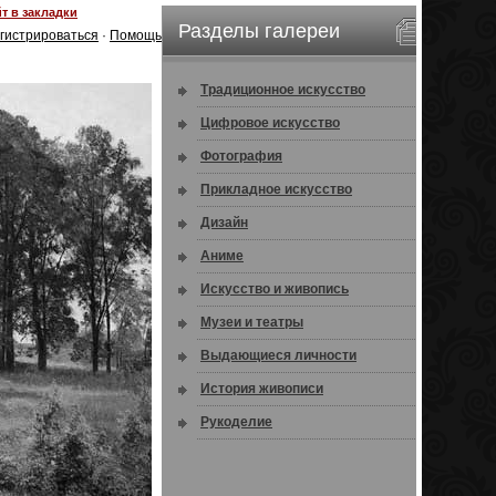
т в закладки
Разделы галереи
гистрироваться
·
Помощь
Традиционное искусство
Цифровое искусство
Фотография
Прикладное искусство
Дизайн
Аниме
Искусство и живопись
Музеи и театры
Выдающиеся личности
История живописи
Рукоделие