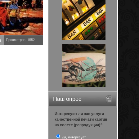
е
Просмотров: 1552
Наш опрос
Интересуют ли вас услуги
качественной печати картин
на холсте (репродукции)?
Да, интересует