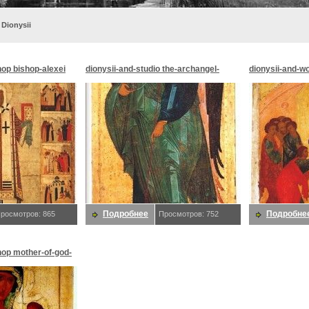
 Dionysii
op bishop-alexei
dionysii-and-studio the-archangel-
dionysii-and-w
gabriel 1502. Dionysii
thomas c1500. 
Подробнее
Подробне
росмотров: 865
Просмотров: 752
hop mother-of-god-
Dionysii