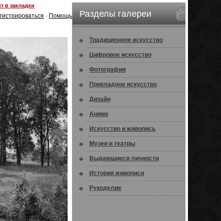
т в закладки
Разделы галереи
гистрироваться
·
Помощь
Традиционное искусство
Цифровое искусство
Фотография
Прикладное искусство
Дизайн
Аниме
Искусство и живопись
Музеи и театры
Выдающиеся личности
История живописи
Рукоделие