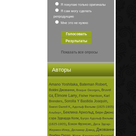
Я покупаю только оригиналы
Я сам могу сделать
репродукцию
Мне это не нужно
Показать все опросы
Авторы
Amano Yoshitaka
,
Bateman Robert
,
,
,
Boldini Джованни
Bruvel
Braque Georges
Elmore Larry
,
,
,
Gil
Fisher Harrison
Karl
,
Sorolla Y Bastida Joaquin
,
Brenders
,
,
Sweet Darrell K
Адольф Вильям (1825-1905)
,
Беклина Арнольд
,
Берн-Джонса
Альберт
,
сэра Эдварда Коли
Бугро Адольф Вильям
,
,
Бэкон Фрэнсис
(1825-1905)
Дега Эдгар-
Джованни
,
,
,
Жермен-Илер
Деламар Дэвид
,
,
Дрибен Питер
Жорж
Кандинский Василий