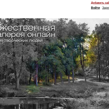
Добавить сай
Войти
·
Заре
4
5
6
7
8