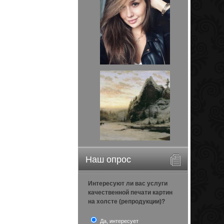
Наш опрос
Интересуют ли вас услуги
качественной печати картин
на холсте (репродукции)?
Да, интересует