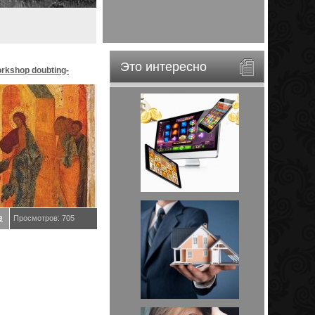
Это интересно
orkshop doubting-
Dionysii
е
Просмотров: 705