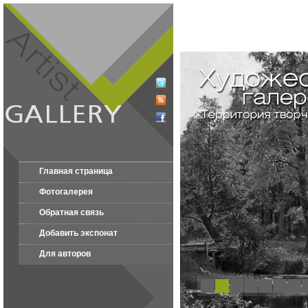
Главная страница
Фотогалерея
Обратная связь
Добавить экспонат
Для авторов
1
2
3
4
5
6
7