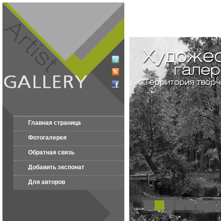
Главная страница
Фотогалерея
Обратная связь
Добавить экспонат
Для авторов
1
2
3
4
5
6
7