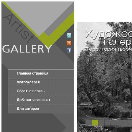
Главная страница
Фотогалерея
Обратная связь
Добавить экспонат
Для авторов
1
2
3
4
5
6
7