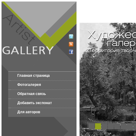
Главная страница
Фотогалерея
Обратная связь
Добавить экспонат
Для авторов
1
2
3
4
5
6
7