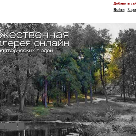
Добавить сай
Войти
·
Заре
4
5
6
7
8