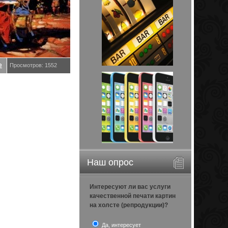
е
Просмотров: 1552
Наш опрос
Интересуют ли вас услуги
качественной печати картин
на холсте (репродукции)?
Да, интересует