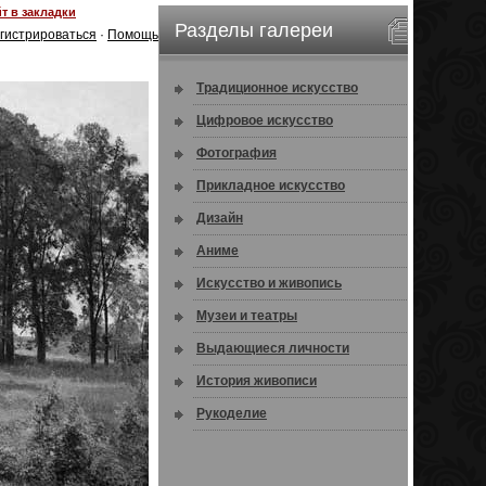
т в закладки
Разделы галереи
гистрироваться
·
Помощь
Традиционное искусство
Цифровое искусство
Фотография
Прикладное искусство
Дизайн
Аниме
Искусство и живопись
Музеи и театры
Выдающиеся личности
История живописи
Рукоделие