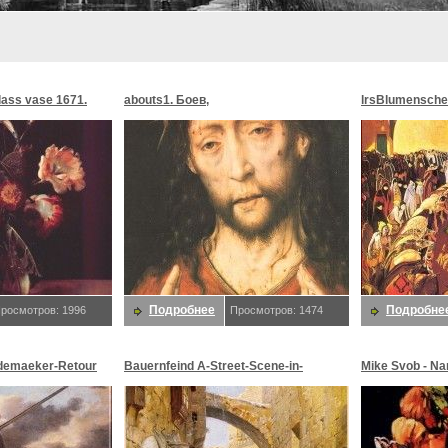
glass vase 1671.
abouts1. Боев,
lrsBlumensche
MoonMorningst
Blumenschein,
Подробнее
Подробне
росмотров: 1996
Просмотров: 1474
demaeker-Retour
Bauernfeind A-Street-Scene-in-
Mike Svob - Na
maeker,
Jerusalem-sj. Bauernfeind,