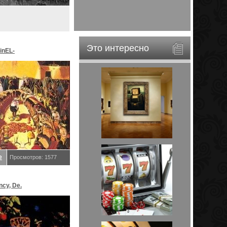
Это интересно
inEL-
ar&EveStar.
е
Просмотров: 1577
ncy, De.