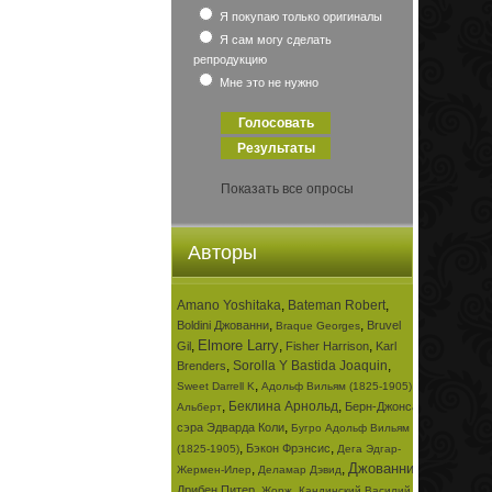
Я покупаю только оригиналы
Я сам могу сделать
репродукцию
Мне это не нужно
Показать все опросы
Авторы
Amano Yoshitaka
,
Bateman Robert
,
,
,
Boldini Джованни
Bruvel
Braque Georges
Elmore Larry
,
,
,
Gil
Fisher Harrison
Karl
,
Sorolla Y Bastida Joaquin
,
Brenders
,
,
Sweet Darrell K
Адольф Вильям (1825-1905)
,
Беклина Арнольд
,
Берн-Джонса
Альберт
,
сэра Эдварда Коли
Бугро Адольф Вильям
,
,
Бэкон Фрэнсис
(1825-1905)
Дега Эдгар-
Джованни
,
,
,
Жермен-Илер
Деламар Дэвид
,
,
Дрибен Питер
Жорж
Кандинский Василий