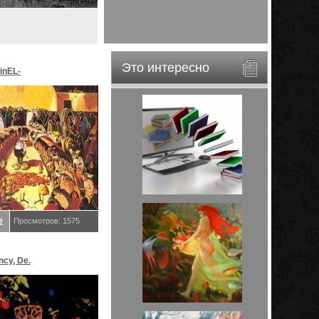
Это интересно
inEL-
ar&EveStar.
е
Просмотров: 1575
ncy, De.