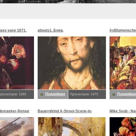
glass vase 1671.
abouts1. Боев,
lrsBlumensche
MoonMorningst
Blumenschein,
Подробнее
Подробне
росмотров: 1993
Просмотров: 1473
demaeker-Retour
Bauernfeind A-Street-Scene-in-
Mike Svob - Na
maeker,
Jerusalem-sj. Bauernfeind,