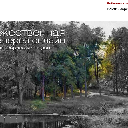
Добавить сай
Войти
·
Заре
4
5
6
7
8