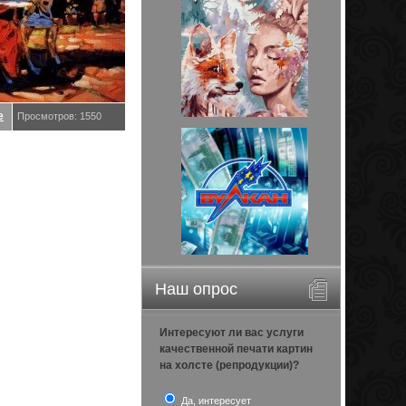
е
Просмотров: 1550
Наш опрос
Интересуют ли вас услуги
качественной печати картин
на холсте (репродукции)?
Да, интересует