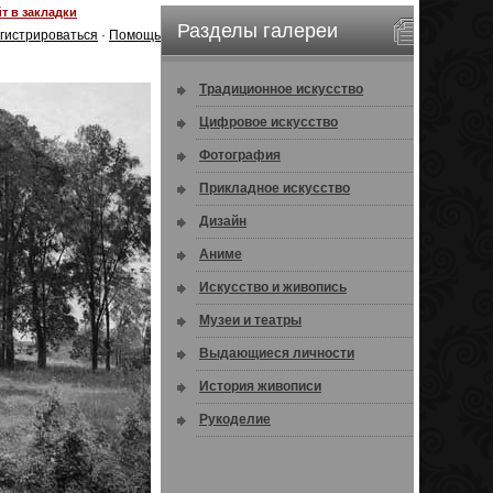
т в закладки
Разделы галереи
гистрироваться
·
Помощь
Традиционное искусство
Цифровое искусство
Фотография
Прикладное искусство
Дизайн
Аниме
Искусство и живопись
Музеи и театры
Выдающиеся личности
История живописи
Рукоделие