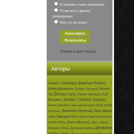
Я покупаю только оригиналы
Я сам могу сделать
репродукцию
Мне это не нужно
Показать все опросы
Авторы
Amano Yoshitaka
,
Bateman Robert
,
,
,
Boldini Джованни
Bruvel
Braque Georges
Elmore Larry
,
,
,
Gil
Fisher Harrison
Karl
,
Sorolla Y Bastida Joaquin
,
Brenders
,
,
Sweet Darrell K
Адольф Вильям (1825-1905)
,
Беклина Арнольд
,
Берн-Джонса
Альберт
,
сэра Эдварда Коли
Бугро Адольф Вильям
,
,
Бэкон Фрэнсис
(1825-1905)
Дега Эдгар-
Джованни
,
,
,
Жермен-Илер
Деламар Дэвид
,
,
Дрибен Питер
Жорж
Кандинский Василий