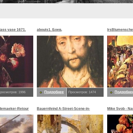
glass vase 1671.
abouts1. Боев,
lrsBlumensche
MoonMorningst
Blumenschein,
Подробнее
Подробне
росмотров: 1996
Просмотров: 1474
demaeker-Retour
Bauernfeind A-Street-Scene-in-
Mike Svob - Na
maeker,
Jerusalem-sj. Bauernfeind,