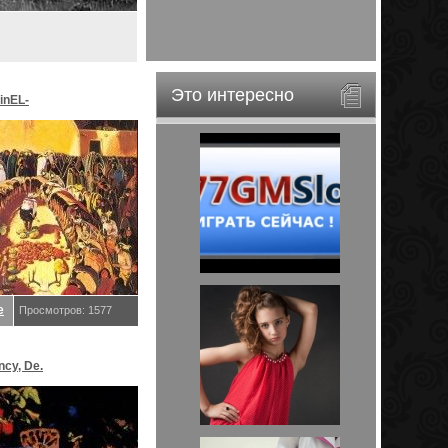
Это интересно
inEL-
ar&EveStar.
е
Просмотров: 1577
ncy, De.