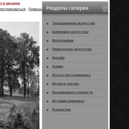
т в закладки
Разделы галереи
гистрироваться
·
Помощь
Традиционное искусство
Цифровое искусство
Фотография
Прикладное искусство
Дизайн
Аниме
Искусство и живопись
Музеи и театры
Выдающиеся личности
История живописи
Рукоделие