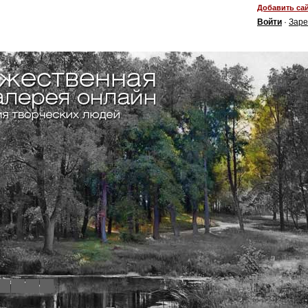
Добавить сай
Войти
·
Заре
4
5
6
7
8