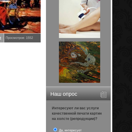
е
Просмотров: 1552
Наш опрос
Интересуют ли вас услуги
качественной печати картин
на холсте (репродукции)?
Да, интересует