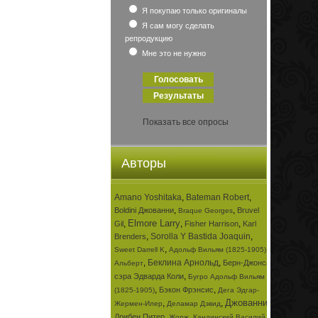
Я покупаю только оригиналы
Я сам могу сделать
репродукцию
Мне это не нужно
Показать все опросы
Авторы
Amano Yoshitaka
,
Bateman Robert
,
,
,
Boldini Джованни
Bruvel
Braque Georges
Elmore Larry
,
,
,
Gil
Fisher Harrison
Karl
,
Sorolla Y Bastida Joaquin
,
Brenders
,
,
Sweet Darrell K
Адольф Вильям (1825-1905)
,
Беклина Арнольд
,
Берн-Джонса
Альберт
,
сэра Эдварда Коли
Бугро Адольф Вильям
,
,
Бэкон Фрэнсис
(1825-1905)
Дега Эдгар-
Джованни
,
,
,
Жермен-Илер
Деламар Дэвид
,
,
Дрибен Питер
Жорж
Кандинский Василий