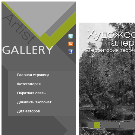
Главная страница
Фотогалерея
Обратная связь
Добавить экспонат
Для авторов
1
2
3
4
5
6
7