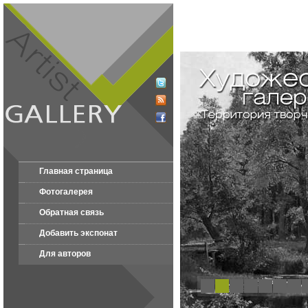
Главная страница
Фотогалерея
Обратная связь
Добавить экспонат
Для авторов
1
2
3
4
5
6
7