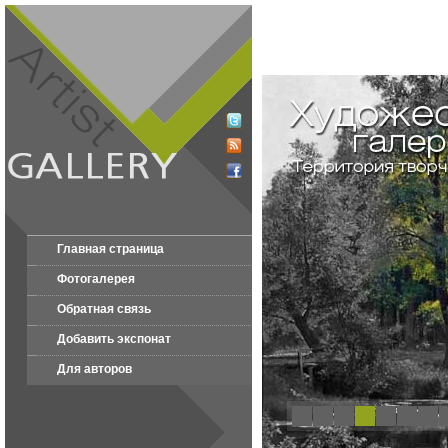
Главная страница
Фотогалерея
Обратная связь
Добавить экспонат
Для авторов
1
2
3
4
5
6
7