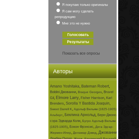
Я покупаю только оригиналы
Я сам могу сделать
репродукцию
Мне это не нужно
Показать все опросы
Авторы
Amano Yoshitaka
,
Bateman Robert
,
,
,
Boldini Джованни
Bruvel
Braque Georges
Elmore Larry
,
,
,
Gil
Fisher Harrison
Karl
,
Sorolla Y Bastida Joaquin
,
Brenders
,
,
Sweet Darrell K
Адольф Вильям (1825-1905)
,
Беклина Арнольд
,
Берн-Джонса
Альберт
,
сэра Эдварда Коли
Бугро Адольф Вильям
,
,
Бэкон Фрэнсис
(1825-1905)
Дега Эдгар-
Джованни
,
,
,
Жермен-Илер
Деламар Дэвид
,
,
Дрибен Питер
Жорж
Кандинский Василий