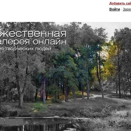
Добавить сай
Войти
·
Заре
4
5
6
7
8