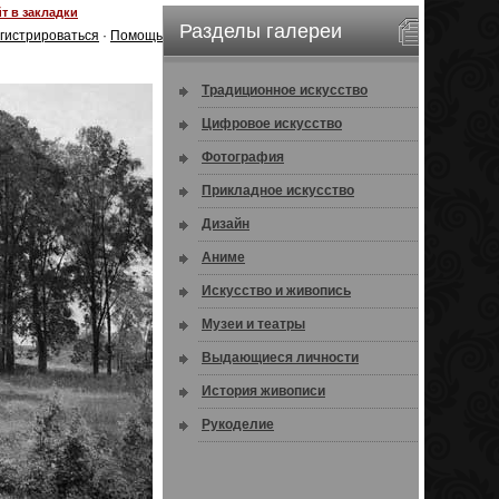
т в закладки
Разделы галереи
гистрироваться
·
Помощь
Традиционное искусство
Цифровое искусство
Фотография
Прикладное искусство
Дизайн
Аниме
Искусство и живопись
Музеи и театры
Выдающиеся личности
История живописи
Рукоделие