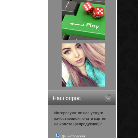
Наш опрос
Интересуют ли вас услуги
качественной печати картин
на холсте (репродукции)?
Да, интересует