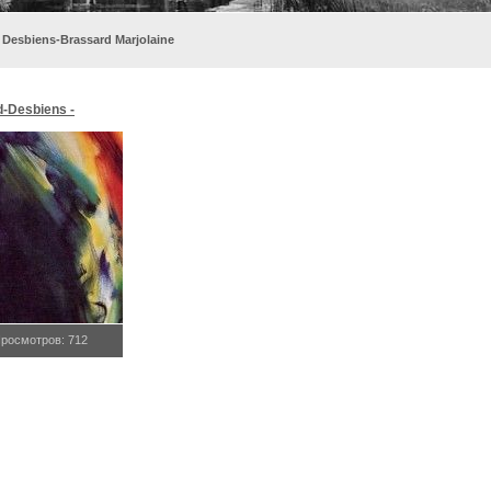
 Desbiens-Brassard Marjolaine
d-Desbiens -
esbiens-Brassard,
росмотров: 712