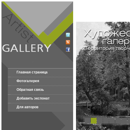
Главная страница
Фотогалерея
Обратная связь
Добавить экспонат
Для авторов
1
2
3
4
5
6
7