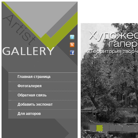
Главная страница
Фотогалерея
Обратная связь
Добавить экспонат
Для авторов
1
2
3
4
5
6
7