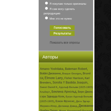
Я покупаю только оригиналы
Я сам могу сделать
репродукцию
Мне это не нужно
Показать все опросы
Авторы
Amano Yoshitaka
,
Bateman Robert
,
,
,
Boldini Джованни
Bruvel
Braque Georges
Elmore Larry
,
,
,
Gil
Fisher Harrison
Karl
,
Sorolla Y Bastida Joaquin
,
Brenders
,
,
Sweet Darrell K
Адольф Вильям (1825-1905)
,
Беклина Арнольд
,
Берн-Джонса
Альберт
,
сэра Эдварда Коли
Бугро Адольф Вильям
,
,
Бэкон Фрэнсис
(1825-1905)
Дега Эдгар-
Джованни
,
,
,
Жермен-Илер
Деламар Дэвид
,
,
Дрибен Питер
Жорж
Кандинский Василий