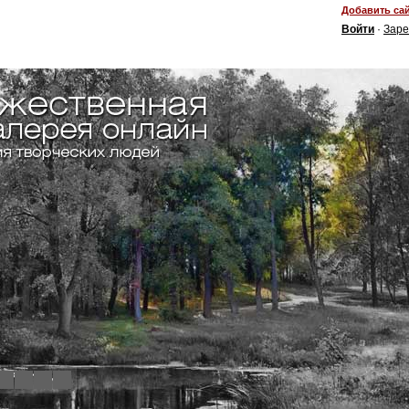
Добавить сай
Войти
·
Заре
4
5
6
7
8