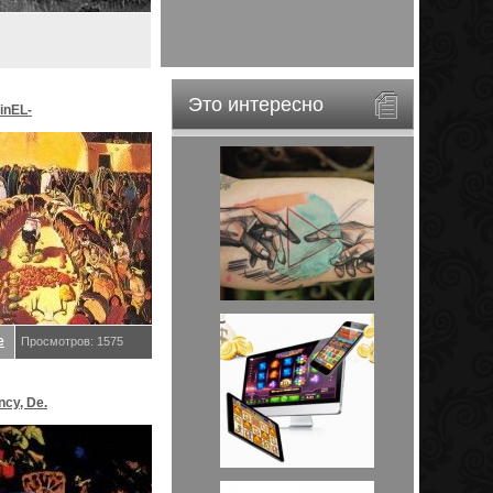
Это интересно
inEL-
ar&EveStar.
е
Просмотров: 1575
ncy, De.