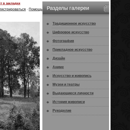
т в закладки
Разделы галереи
гистрироваться
·
Помощь
Традиционное искусство
Цифровое искусство
Фотография
Прикладное искусство
Дизайн
Аниме
Искусство и живопись
Музеи и театры
Выдающиеся личности
История живописи
Рукоделие