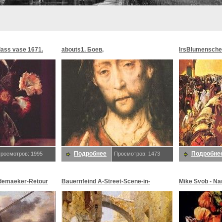
glass vase 1671.
abouts1. Боев,
lrsBlumensche
MoonMorningst
Blumenschein,
Подробнее
Подробне
росмотров: 1995
Просмотров: 1473
demaeker-Retour
Bauernfeind A-Street-Scene-in-
Mike Svob - Na
maeker,
Jerusalem-sj. Bauernfeind,