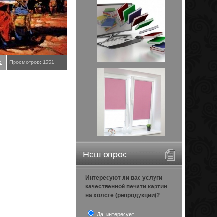
е
Просмотров: 1551
Наш опрос
Интересуют ли вас услуги
качественной печати картин
на холсте (репродукции)?
Да, интересует