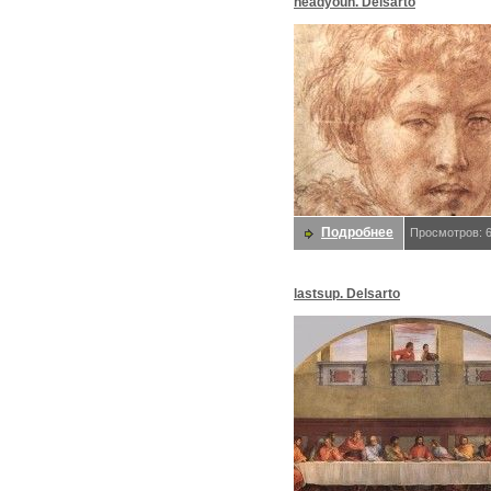
headyoun. Delsarto
Подробнее
Просмотров: 
lastsup. Delsarto