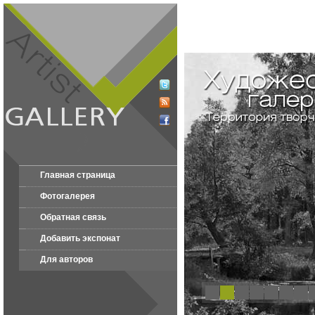
Главная страница
Фотогалерея
Обратная связь
Добавить экспонат
Для авторов
1
2
3
4
5
6
7