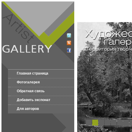
Главная страница
Фотогалерея
Обратная связь
Добавить экспонат
Для авторов
1
2
3
4
5
6
7