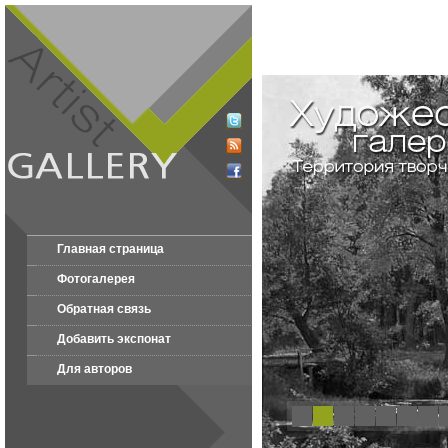
Главная страница
Фотогалерея
Обратная связь
Добавить экспонат
Для авторов
1
2
3
4
5
6
7