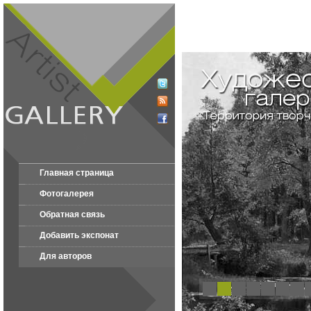
Главная страница
Фотогалерея
Обратная связь
Добавить экспонат
Для авторов
1
2
3
4
5
6
7