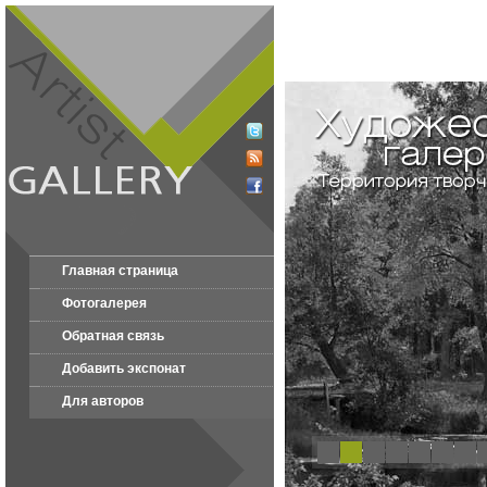
Главная страница
Фотогалерея
Обратная связь
Добавить экспонат
Для авторов
1
2
3
4
5
6
7