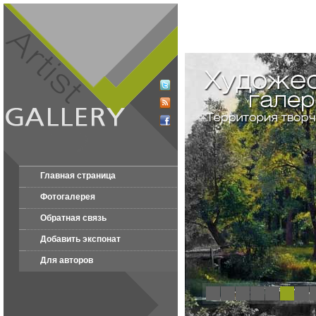
Главная страница
Фотогалерея
Обратная связь
Добавить экспонат
Для авторов
1
2
3
4
5
6
7